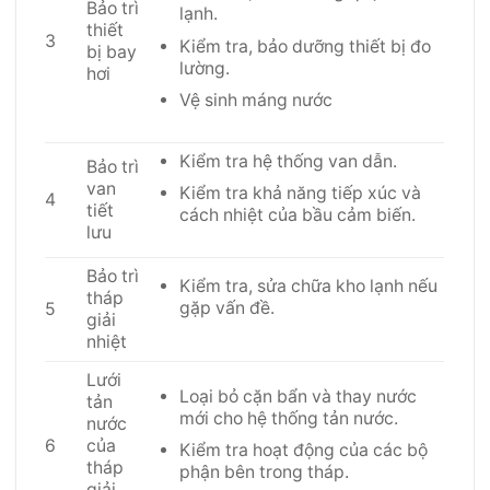
Bảo trì
lạnh.
thiết
3
Kiểm tra, bảo dưỡng thiết bị đo
bị bay
lường.
hơi
Vệ sinh máng nước
Kiểm tra hệ thống van dẫn.
Bảo trì
van
Kiểm tra khả năng tiếp xúc và
4
tiết
cách nhiệt của bầu cảm biến.
lưu
Bảo trì
Kiểm tra,
sửa chữa kho lạnh
nếu
tháp
gặp vấn đề.
5
giải
nhiệt
Lưới
Loại bỏ cặn bẩn và thay nước
tản
mới cho hệ thống tản nước.
nước
6
của
Kiểm tra hoạt động của các bộ
tháp
phận bên trong tháp.
giải