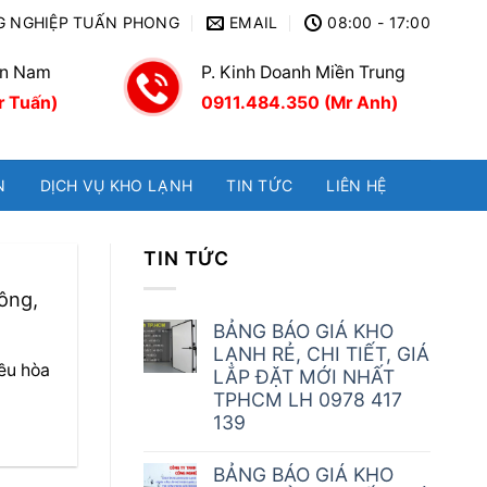
G NGHIỆP TUẤN PHONG
EMAIL
08:00 - 17:00
ền Nam
P. Kinh Doanh Miền Trung
r Tuấn)
0911.484.350 (Mr Anh)
N
DỊCH VỤ KHO LẠNH
TIN TỨC
LIÊN HỆ
TIN TỨC
ông,
BẢNG BÁO GIÁ KHO
LẠNH RẺ, CHI TIẾT, GIÁ
iều hòa
LẮP ĐẶT MỚI NHẤT
TPHCM LH 0978 417
139
BẢNG BÁO GIÁ KHO