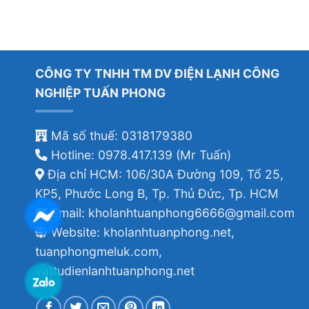
CÔNG TY TNHH TM DV ĐIỆN LẠNH CÔNG
NGHIỆP TUẤN PHONG
Mã số thuế: 0318179380
Hotline: 0978.417.139 (Mr Tuấn)
Địa chỉ HCM: 106/30A Đường 109, Tổ 25,
KP5, Phước Long B, Tp. Thủ Đức, Tp. HCM
Email: kholanhtuanphong6666@gmail.com
Website: kholanhtuanphong.net,
tuanphongmeluk.com,
vattudienlanhtuanphong.net