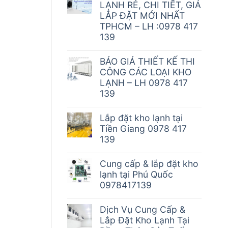
LẠNH RẺ, CHI TIẾT, GIÁ
LẮP ĐẶT MỚI NHẤT
TPHCM – LH :0978 417
139
BÁO GIÁ THIẾT KẾ THI
CÔNG CÁC LOẠI KHO
LẠNH – LH 0978 417
139
Lắp đặt kho lạnh tại
Tiền Giang 0978 417
139
Cung cấp & lắp đặt kho
lạnh tại Phú Quốc
0978417139
Dịch Vụ Cung Cấp &
Lắp Đặt Kho Lạnh Tại