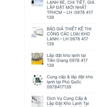
LẠNH RẺ, CHI TIẾT, GIÁ
LẮP ĐẶT MỚI NHẤT
TPHCM – LH :0978 417
139
BÁO GIÁ THIẾT KẾ THI
CÔNG CÁC LOẠI KHO
LẠNH – LH 0978 417
139
Lắp đặt kho lạnh tại
Tiền Giang 0978 417
139
Cung cấp & lắp đặt kho
lạnh tại Phú Quốc
0978417139
Dịch Vụ Cung Cấp &
Lắp Đặt Kho Lạnh Tại