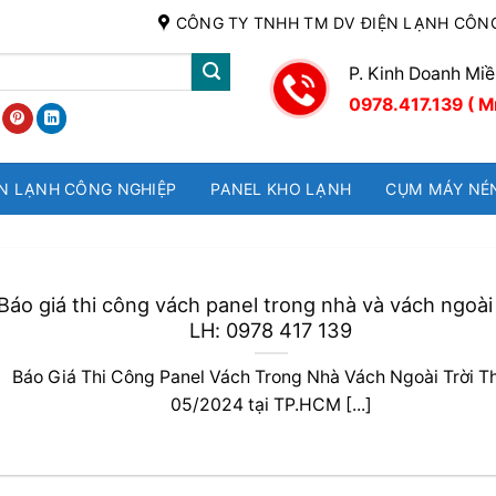
CÔNG TY TNHH TM DV ĐIỆN LẠNH CÔN
P. Kinh Doanh Mi
0978.417.139 ( M
N LẠNH CÔNG NGHIỆP
PANEL KHO LẠNH
CỤM MÁY NÉ
Báo giá thi công vách panel trong nhà và vách ngoài 
LH: 0978 417 139
Báo Giá Thi Công Panel Vách Trong Nhà Vách Ngoài Trời T
05/2024 tại TP.HCM [...]