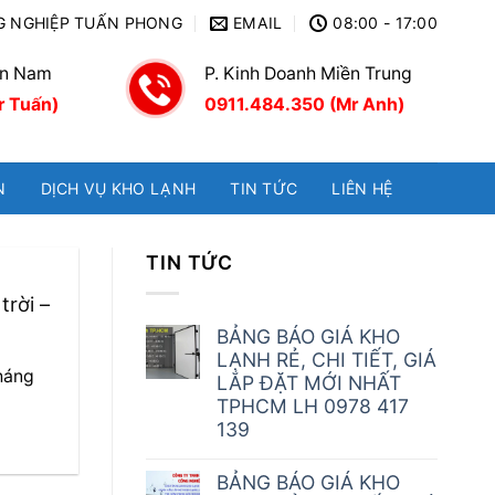
G NGHIỆP TUẤN PHONG
EMAIL
08:00 - 17:00
ền Nam
P. Kinh Doanh Miền Trung
r Tuấn)
0911.484.350 (Mr Anh)
N
DỊCH VỤ KHO LẠNH
TIN TỨC
LIÊN HỆ
TIN TỨC
trời –
BẢNG BÁO GIÁ KHO
LẠNH RẺ, CHI TIẾT, GIÁ
háng
LẮP ĐẶT MỚI NHẤT
TPHCM LH 0978 417
139
BẢNG BÁO GIÁ KHO