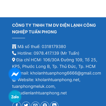
CÔNG TY TNHH TM DV ĐIỆN LẠNH CÔNG
NGHIỆP TUẤN PHONG
Mã số thuế: 0318179380
Hotline: 0978.417.139 (Mr Tuấn)
Địa chỉ HCM: 106/30A Đường 109, Tổ 25,
KP5, Phước Long B, Tp. Thủ Đức, Tp. HCM
Email: kholanhtuanphong6666@gmail.com
Website: kholanhtuanphong.net,
tuanphongmeluk.com,
vattudienlanhtuanphong.net