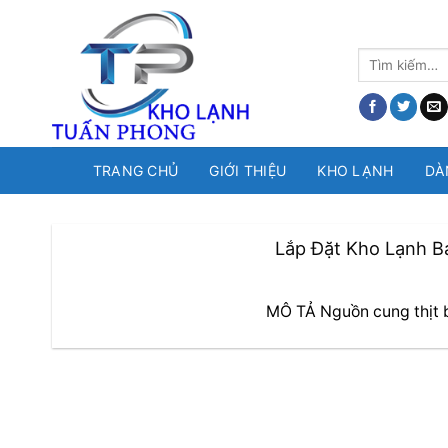
Skip
to
Tìm
content
kiếm:
TRANG CHỦ
GIỚI THIỆU
KHO LẠNH
DÀ
Lắp Đặt Kho Lạnh B
MÔ TẢ Nguồn cung thịt bò