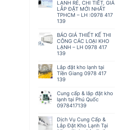
LẠNH RẺ, CHI TIẾT, GIÁ
LẮP ĐẶT MỚI NHẤT
TPHCM – LH :0978 417
139
BÁO GIÁ THIẾT KẾ THI
CÔNG CÁC LOẠI KHO
LẠNH – LH 0978 417
139
Lắp đặt kho lạnh tại
Tiền Giang 0978 417
139
Cung cấp & lắp đặt kho
lạnh tại Phú Quốc
0978417139
Dịch Vụ Cung Cấp &
Lắp Đặt Kho Lạnh Tại