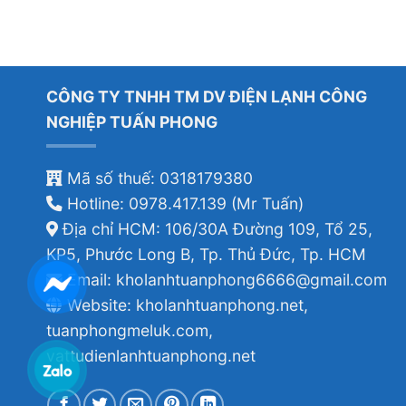
CÔNG TY TNHH TM DV ĐIỆN LẠNH CÔNG
NGHIỆP TUẤN PHONG
Mã số thuế: 0318179380
Hotline: 0978.417.139 (Mr Tuấn)
Địa chỉ HCM: 106/30A Đường 109, Tổ 25,
KP5, Phước Long B, Tp. Thủ Đức, Tp. HCM
Email: kholanhtuanphong6666@gmail.com
Website: kholanhtuanphong.net,
tuanphongmeluk.com,
vattudienlanhtuanphong.net