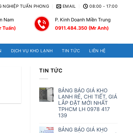
G NGHIỆP TUẤN PHONG
EMAIL
08:00 - 17:00
ền Nam
P. Kinh Doanh Miền Trung
r Tuấn)
0911.484.350 (Mr Anh)
N
DỊCH VỤ KHO LẠNH
TIN TỨC
LIÊN HỆ
TIN TỨC
BẢNG BÁO GIÁ KHO
LẠNH RẺ, CHI TIẾT, GIÁ
LẮP ĐẶT MỚI NHẤT
TPHCM LH 0978 417
139
BẢNG BÁO GIÁ KHO