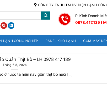
CÔNG TY TNHH TM DV ĐIỆN LẠNH CÔN
P. Kinh Doanh Mi
0978.417.139 ( M
N LẠNH CÔNG NGHIỆP
PANEL KHO LẠNH
CỤM MÁY NÉ
ảo Quản Thịt Bò – LH 0978 417 139
Tháng 6 8, 2024
 ở nước ta hiện nay gồm thịt bò nuôi [...]