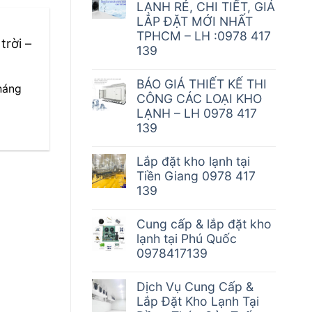
LẠNH RẺ, CHI TIẾT, GIÁ
LẮP ĐẶT MỚI NHẤT
TPHCM – LH :0978 417
trời –
139
BÁO GIÁ THIẾT KẾ THI
háng
CÔNG CÁC LOẠI KHO
LẠNH – LH 0978 417
139
Lắp đặt kho lạnh tại
Tiền Giang 0978 417
139
Cung cấp & lắp đặt kho
lạnh tại Phú Quốc
0978417139
Dịch Vụ Cung Cấp &
Lắp Đặt Kho Lạnh Tại