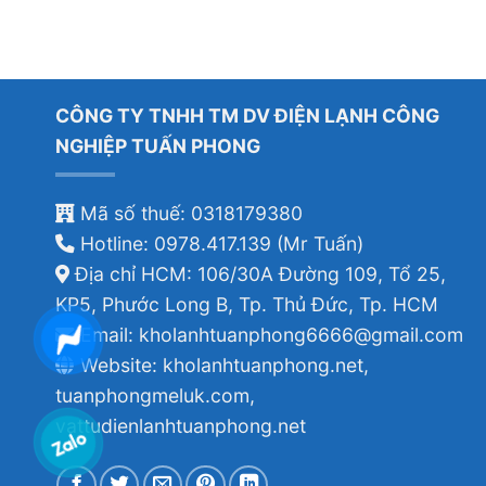
CÔNG TY TNHH TM DV ĐIỆN LẠNH CÔNG
NGHIỆP TUẤN PHONG
Mã số thuế: 0318179380
Hotline: 0978.417.139 (Mr Tuấn)
Địa chỉ HCM: 106/30A Đường 109, Tổ 25,
KP5, Phước Long B, Tp. Thủ Đức, Tp. HCM
Email: kholanhtuanphong6666@gmail.com
Website: kholanhtuanphong.net,
tuanphongmeluk.com,
vattudienlanhtuanphong.net