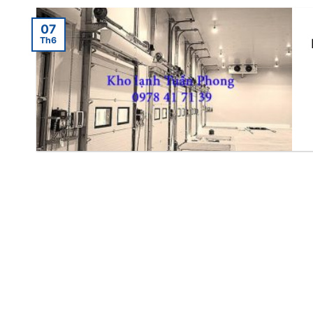
07
Th6