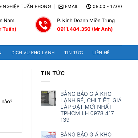
G NGHIỆP TUẤN PHONG
EMAIL
08:00 - 17:00
ền Nam
P. Kinh Doanh Miền Trung
r Tuấn)
0911.484.350 (Mr Anh)
N
DỊCH VỤ KHO LẠNH
TIN TỨC
LIÊN HỆ
TIN TỨC
BẢNG BÁO GIÁ KHO
LẠNH RẺ, CHI TIẾT, GIÁ
t nào?
LẮP ĐẶT MỚI NHẤT
TPHCM LH 0978 417
139
BẢNG BÁO GIÁ KHO