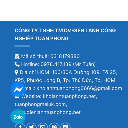
CÔNG TY TNHH TM DV ĐIỆN LẠNH CÔNG
NGHIỆP TUẤN PHONG
Mã số thuế: 0318179380
Hotline: 0978.417.139 (Mr Tuấn)
Địa chỉ HCM: 106/30A Đường 109, Tổ 25,
KP5, Phước Long B, Tp. Thủ Đức, Tp. HCM
Email: kholanhtuanphong6666@gmail.com
Website: kholanhtuanphong.net,
tuanphongmeluk.com,
vattudienlanhtuanphong.net