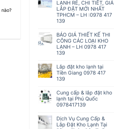
LẠNH RẺ, CHI TIẾT, GIÁ
LẮP ĐẶT MỚI NHẤT
t nào?
TPHCM – LH :0978 417
139
BÁO GIÁ THIẾT KẾ THI
CÔNG CÁC LOẠI KHO
LẠNH – LH 0978 417
139
Lắp đặt kho lạnh tại
Tiền Giang 0978 417
139
Cung cấp & lắp đặt kho
lạnh tại Phú Quốc
0978417139
Dịch Vụ Cung Cấp &
Lắp Đặt Kho Lạnh Tại