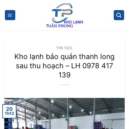
Skip
to
content
TIN TỨC
Kho lạnh bảo quản thanh long
sau thu hoạch – LH 0978 417
139
20
Th12