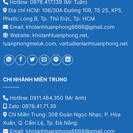
Hotline: 0978.417.139 (Mr Tuấn)
Địa chỉ HCM: 106/30A Đường 109, Tổ 25, KP5,
Phước Long B, Tp. Thủ Đức, Tp. HCM
Email: kholanhtuanphong6666@gmail.com
Website: kholanhtuanphong.net,
tuanphongmeluk.com, vattudienlanhtuanphong.net
CHI NHÁNH MIỀN TRUNG
Hotline: 0911.484.350 (Mr Anh)
Zalo: 0978.41.71.39
CN Miền Trung: 308 Đoàn Ngọc Nhạc, P. Hòa
Xuân, Q. Cẩm Lệ, Tp. Đà Nẵng.
Email: kholanhtuanphong6666@gmail.com