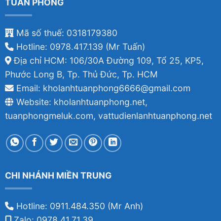
TUẤN PHONG
Mã số thuế: 0318179380
Hotline: 0978.417.139 (Mr Tuấn)
Địa chỉ HCM: 106/30A Đường 109, Tổ 25, KP5,
Phước Long B, Tp. Thủ Đức, Tp. HCM
Email: kholanhtuanphong6666@gmail.com
Website: kholanhtuanphong.net,
tuanphongmeluk.com, vattudienlanhtuanphong.net
CHI NHÁNH MIỀN TRUNG
Hotline: 0911.484.350 (Mr Anh)
Zalo: 0978.41.71.39