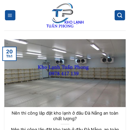
Skip
to
content
20
Th1
Nên thi công lắp đặt kho lạnh ở đâu Đà Nẵng an toàn
chất lượng?
Nên thi công lắp đặt kho lạnh ở đâu Đà Nẵng an toàn