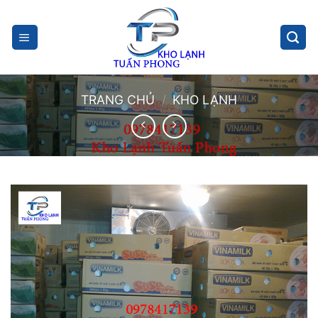
Skip
to
content
TRANG CHỦ
/
KHO LẠNH