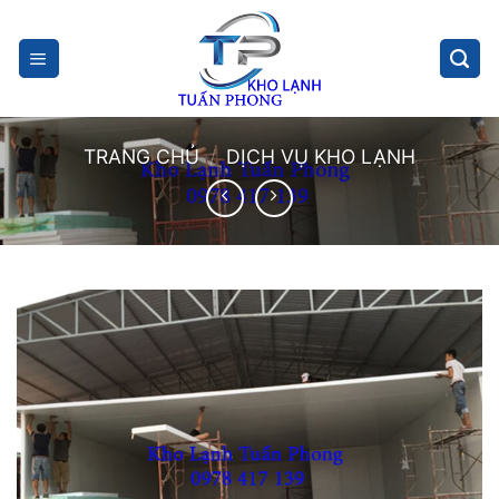
Skip
to
content
TRANG CHỦ
/
DỊCH VỤ KHO LẠNH